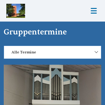
Gruppentermine
Alle Termine