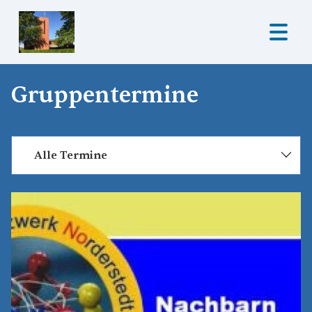
Gruppentermine
Alle Termine